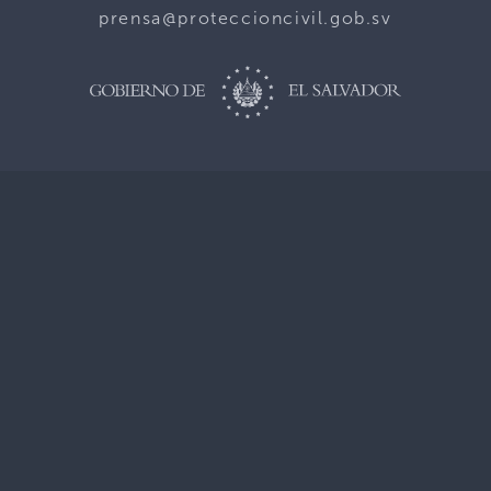
prensa@proteccioncivil.gob.sv