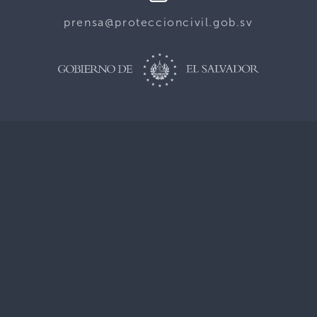
prensa@proteccioncivil.gob.sv