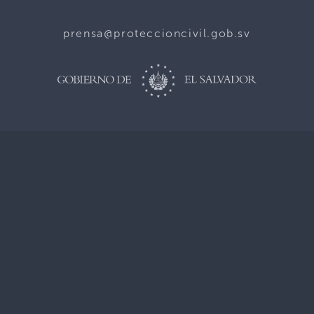
prensa@proteccioncivil.gob.sv