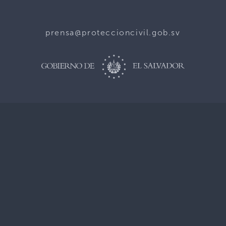
prensa@proteccioncivil.gob.sv