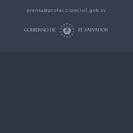
prensa@proteccioncivil.gob.sv