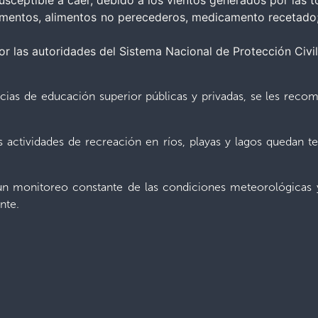
usceptible a caer, debido a los vientos generados por las 
entos, alimentos no perecederos, medicamento recetado; 
por las autoridades del Sistema Nacional de Protección Civil
ncias de educación superior públicas y privadas, se les recom
las actividades de recreación en ríos, playas y lagos quedan
 un monitoreo constante de las condiciones meteorológicas 
nte.