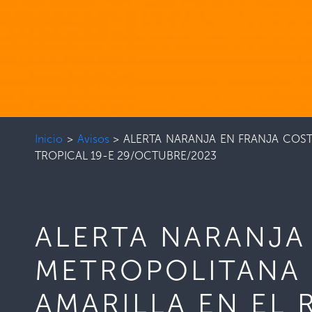
Inicio
>
Avisos
>
ALERTA NARANJA EN FRANJA COST
TROPICAL 19-E 29/OCTUBRE/2023
ALERTA NARANJA
METROPOLITANA 
AMARILLA EN EL 