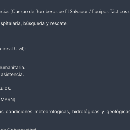
cias (Cuerpo de Bomberos de El Salvador / Equipos Tácticos de
spitalaria, búsqueda y rescate.
ional Civil):
humanitaria.
asistencia.
culos.
A/MARN):
las condiciones meteorológicas, hidrológicas y geológica
o de Gobernación):