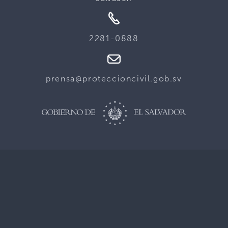
2281-0888
prensa@proteccioncivil.gob.sv