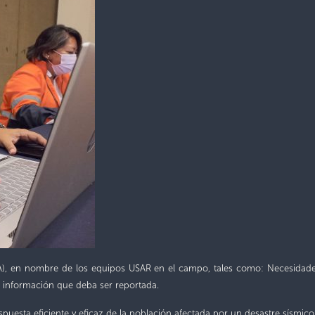
), en nombre de los equipos USAR en el campo, tales como: Necesidades 
a información que deba ser reportada.
puesta eficiente y eficaz de la población afectada por un desastre sísmic