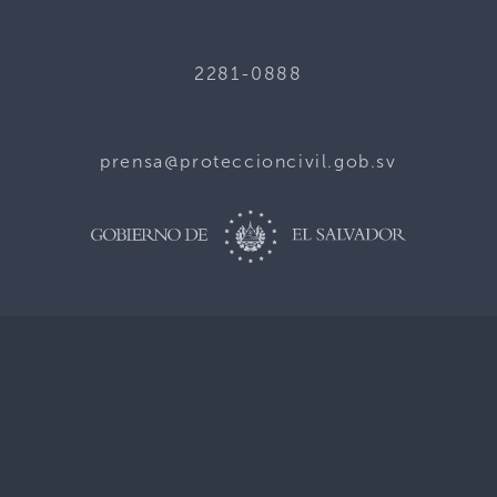
2281-0888
prensa@proteccioncivil.gob.sv