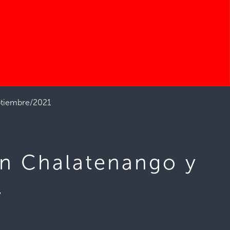
eptiembre/2021
en Chalatenango y
,