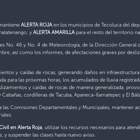
e mantiene
ALERTA ROJA
en los municipios de Tecoluca del depa
alatenango; y
ALERTA AMARILLA
para el resto del territorio n
ales No. 46 y No. 4 de Meteorología, de la Dirección General
bre, así como los informes, de afectaciones graves por desl
ientos y caídas de rocas, generando daños en infraestructur
ada para las próximas horas, los acumulados de lluvia registrada
deslizamientos y caídas de rocas de manera generalizada, prov
y Cabañas, cordilleras de Tacuba, Apaneca-Ilamatepec y El Bá
uye a las Comisiones Departamentales y Municipales, mantener
iales.
ivil en Alerta Roja
, utilizar los recursos necesarios para ate
s, y suspender las clases hasta nuevo aviso.