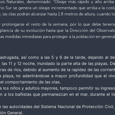
s Naturales, denominado: “Oleaje más rápido y alto arriba 
o Sur se genera un oleaje incrementado que arriba a la costa 
 las olas podrán alcanzar hasta 1.8 metros de altura, cuando lo
y prolongarse el resto de la semana, por lo que debe tene
igilancia de su evolución hasta que la Dirección del Observ
 las medidas inmediatas para proteger a la población en general
adrugada, así como a las 5 y 6 de la tarde, dejando al de
 las 11 y 12 noche, inundado la parte alta de las playas. D
s de ríos, debido al aumento de la rapidez de las corrient
 la playa, no adentrándose a mayor profundidad que el niv
el comportamiento de las olas.
a a los niños y adultos mayores, tampoco permitir su ingres
n a los bañistas que permanezcan en el mar, durante el t
las autoridades del Sistema Nacional de Protección Civil,
ción General.