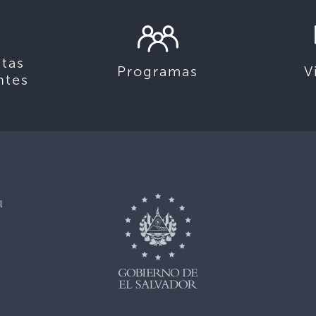
tas
Programas
V
ntes
l