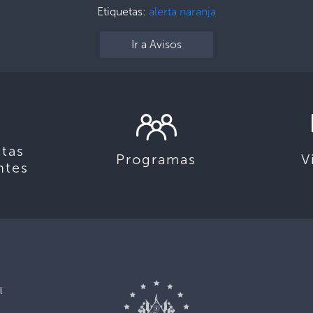
Etiquetas:
alerta naranja
Ir a Avisos
tas
Programas
V
ntes
l