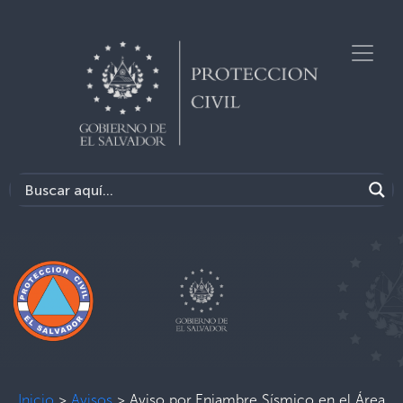
Inicio
>
Avisos
>
Aviso por Enjambre Sísmico en el Área