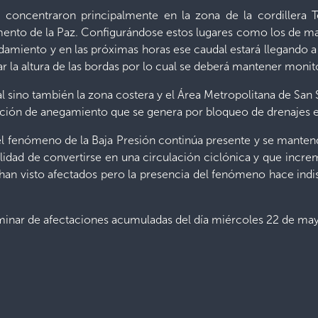
se concentraron principalmente en la zona de la cordiller
to de la Paz. Configurándose estos lugares como los de mayor 
amiento y en las próximas horas ese caudal estará llegando 
r la altura de las bordas por lo cual se deberá mantener moni
tal sino también la zona costera y el Área Metropolitana de San S
ación de anegamiento que se genera por bloqueo de drenajes e
 fenómeno de la Baja Presión continúa presente y se mantendrá
ilidad de convertirse en una circulación ciclónica y que inc
han visto afectados pero la presencia del fenómeno hace indi
iminar de afectaciones acumuladas del día miércoles 22 de m