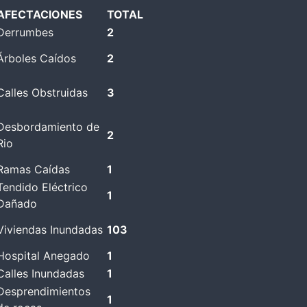
AFECTACIONES
TOTAL
Derrumbes
2
Árboles Caídos
2
Calles Obstruidas
3
Desbordamiento de
2
Rio
Ramas Caídas
1
Tendido Eléctrico
1
Dañado
Viviendas Inundadas
103
Hospital Anegado
1
Calles Inundadas
1
Desprendimientos
1