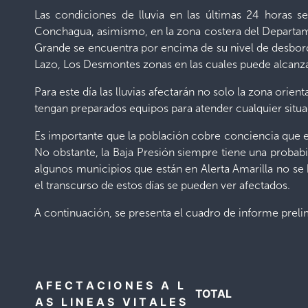
Las condiciones de lluvia en las últimas 24 horas 
Conchagua, asimismo, en la zona costera del Departamen
Grande se encuentra por encima de su nivel de desbord
Lazo, Los Desmontes zonas en las cuales puede alcanza
Para este día las lluvias afectarán no solo la zona orien
tengan preparados equipos para atender cualquier situ
Es importante que la población cobre conciencia que el
No obstante, la Baja Presión siempre tiene una probab
algunos municipios que están en Alerta Amarilla no se 
el transcurso de estos días se pueden ver afectados.
A continuación, se presenta el cuadro de informe prel
A F E C T A C I O N E S A L
TOTAL
A S L I N E A S V I T A L E S