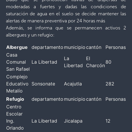
moderadas a fuertes y dadas las condiciones de
saturación de agua en el suelo se decide mantener las
alertas de manera preventiva por 24 horas más
Además, se informa que se permanecen activos 2
albergues y un refugio:
Albergue
departamento
municipio
cantón
Personas
Casa
La
El
Comunal
La Libertad
80
Libertad
Charcón
San Rafael
Complejo
Educativo
Sonsonate
Acajutla
282
Metalío
Refugio
departamento
municipio
cantón
Personas
Centro
Escolar
Ing.
La Libertad
Jicalapa
12
Orlando