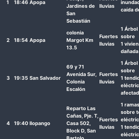
1
18:46
Apopa
inundad
Jardines de
lluvias
caída 
San
Sebastián
1 Árbol
colonia
Fuertes
sobre
2
18:54
Apopa
Margot Km
lluvias
1 vivie
13.5
dañada
1 Árbol
69 y 71
sobre
Avenida Sur,
Fuertes
3
19:35
San Salvador
1 tendi
Colonia
lluvias
eléctri
Escalón
afecta
1 ramas
Reparto Las
sobre 
Cañas, Pje. T,
Fuertes
eléctri
4
19:40
Ilopango
Casa 502,
lluvias
1 tendi
Block D, San
eléctri
Bartolo