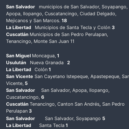
San Salvador
municipios de San Salvador, Soyapango,
Apopa, Ilopango, Cuscatancingo, Ciudad Delgado,
Mejicanos y San Marcos.
18
La Libertad
Municipios de Santa Tecla y Colón
3
Cuscatlán
Municipios de San Pedro Perulapan,
Tenancingo, Monte San Juan 11
San Miguel
Moncagua,
1
Usulután
Nueva Granada
2
La Libertad
Colón
1
San Vicente
San Cayetano Istepeque, Apastepeque, Sa
Vicente,
5
San Salvador
San Salvador, Apopa, Ilopango,
Cuscatancingo,
6
Cuscatlán
Tenancingo, Canton San Andrés
,
San Pedro
Perulapan
3
San Salvador
San Salvador, Soyapango
5
La Libertad
Santa Tecla
1