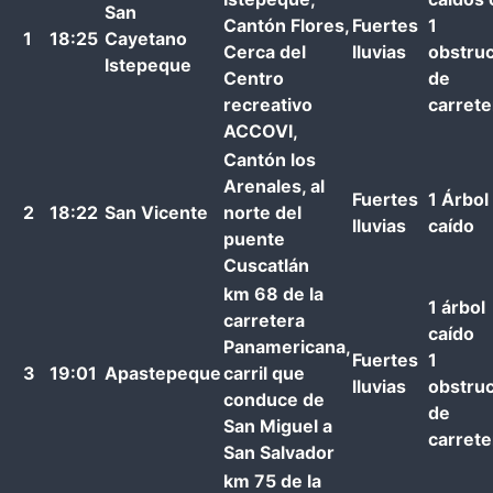
San
Cantón Flores,
Fuertes
1
1
18:25
Cayetano
Cerca del
lluvias
obstru
Istepeque
Centro
de
recreativo
carrete
ACCOVI,
Cantón los
Arenales, al
Fuertes
1 Árbol
2
18:22
San Vicente
norte del
lluvias
caído
puente
Cuscatlán
km 68 de la
1 árbol
carretera
caído
Panamericana,
Fuertes
1
3
19:01
Apastepeque
carril que
lluvias
obstru
conduce de
de
San Miguel a
carrete
San Salvador
km 75 de la