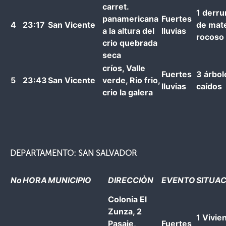
carret.
1 derr
panamericana
Fuertes
4
23:17
San Vicente
de mate
a la altura del
lluvias
rocoso
crio quebrada
seca
críos, Valle
Fuertes
3 árbol
5
23:43
San Vicente
verde, Rio frio,
lluvias
caídos
crio la galera
DEPARTAMENTO: SAN SALVADOR
No
HORA
MUNICIPIO
DIRECCIÒN
EVENTO
SITUA
Colonia El
Zunza, 2
1 Vivie
Pasaje,
Fuertes