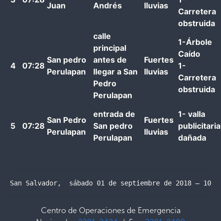
Juan
Andrés
lluvias
Carretera
obstruida
calle
1-Árbole
principal
Caído
San pedro
antes de
Fuertes
4
07:28
1-
Perulapan
llegar a San
lluvias
Carretera
Pedro
obstruida
Perulapan
entrada de
1- valla
San Pedro
Fuertes
5
07:28
San pedro
publicitaria
Perulapan
lluvias
Perulapan
dañada
San Salvador,  sábado 01 de septiembre de 2018 – 10:0
Centro de Operaciones de Emergencia