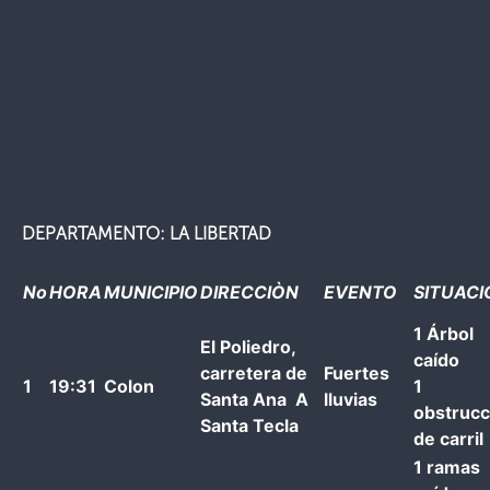
DEPARTAMENTO: LA LIBERTAD
No
HORA
MUNICIPIO
DIRECCIÒN
EVENTO
SITUACI
1 Árbol
El Poliedro,
caído
carretera de
Fuertes
1
19:31
Colon
1
Santa Ana A
lluvias
obstrucc
Santa Tecla
de carril
1 ramas