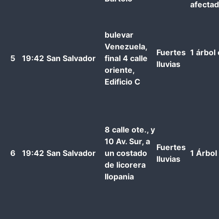
afecta
bulevar
Venezuela,
Fuertes
1 árbol
5
19:42
San Salvador
final 4 calle
lluvias
oriente,
Edificio C
8 calle ote., y
10 Av. Sur, a
Fuertes
6
19:42
San Salvador
un costado
1 Árbol
lluvias
de licorera
Ilopania