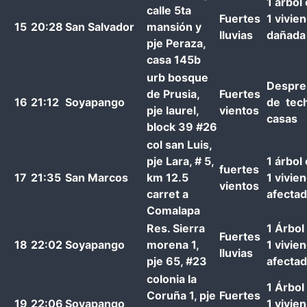
1 árbol
calle 5ta
Fuertes
1 vivie
15
20:28
San Salvador
mansión y
lluvias
dañada
pje Peraza,
casa 145b
urb bosque
Despre
de Prusia,
Fuertes
16
21:12
Soyapango
de tec
pje laurel,
vientos
casas
block 39 #26
col san Luis,
pje Lara, # 5,
1 árbol
fuertes
17
21:35
San Marcos
km 12.5
1 vivie
vientos
carret a
afecta
Comalapa
Res. Sierra
1 Árbol
Fuertes
18
22:02
Soyapango
morena 1,
1 vivie
lluvias
pje 65, #23
afecta
colonia la
1 Árbol
Coruña 1, pje
Fuertes
19
22:06
Soyapango
1 vivie