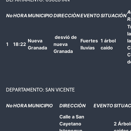
A
No
HORA
MUNICIPIO
DIRECCIÒN
EVENTO
SITUACIÓN
R
T
l
desvió de
Nueva
Fuertes
1 árbol
la
1
18:22
nueva
Granada
lluvias
caído
C
Granada
C
d
DEPARTAMENTO: SAN VICENTE
No
HORA
MUNICIPIO
DIRECCIÒN
EVENTO
SITUA
Calle a San
Cayetano
2 Árbo
Istepeque,
caídos