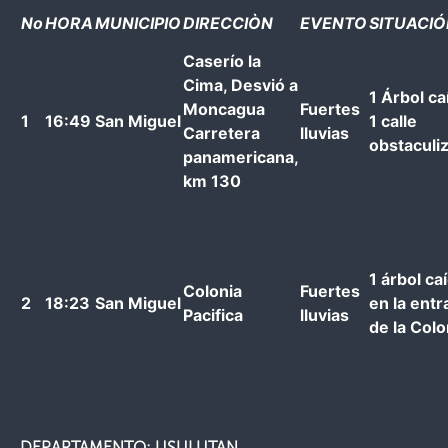
No
HORA
MUNICIPIO
DIRECCIÒN
EVENTO
SITUACI
Caserío la
Cima, Desvió a
1 Árbol ca
Moncagua
Fuertes
1
16:49
San Miguel
1 calle
Carretera
lluvias
obstaculi
panamericana,
km 130
1 árbol ca
Colonia
Fuertes
2
18:23
San Miguel
en la entr
Pacifica
lluvias
de la Colo
DEPARTAMENTO: USULUTAN