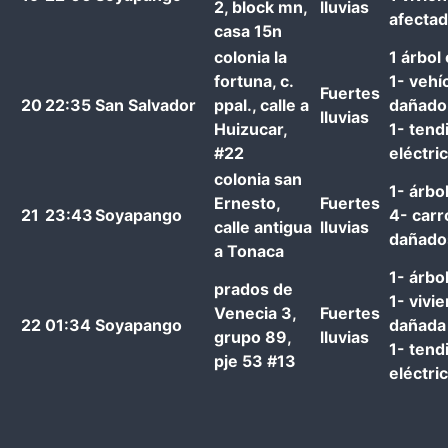
2, block mn,
lluvias
afecta
casa 15n
colonia la
1 árbol
fortuna, c.
1- vehí
Fuertes
20
22:35
San Salvador
ppal., calle a
dañado
lluvias
Huizucar,
1- tend
#22
eléctri
colonia san
1- árbo
Ernesto,
Fuertes
21
23:43
Soyapango
4- carr
calle antigua
lluvias
dañado
a Tonaca
1- árbo
prados de
1- vivi
Venecia 3,
Fuertes
22
01:34
Soyapango
dañada
grupo 89,
lluvias
1- tend
pje 53 #13
eléctri