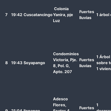
Colonia
Fuertes
7
19:42
Cuscatancingo
Yanira, pje
1 árbol
lluvias
Luz
Condominios
1 Árbol
Victoria, Pje.
Fuertes
8
19:43
Soyapango
sobre 
8, Pol. G,
lluvias
1 vivie
Apto. 207
Adesco
Flores,
1
Fuertes
9
21:04
Ilopango
Sector 4,
despre