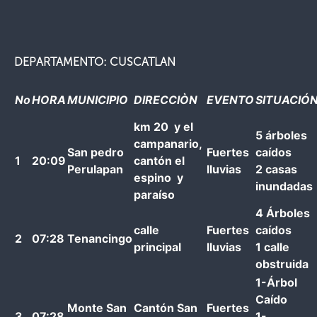
DEPARTAMENTO: CUSCATLAN
No
HORA
MUNICIPIO
DIRECCIÒN
EVENTO
SITUACIÓ
km 20 y el
5 árboles
campanario,
San pedro
Fuertes
caídos
1
20:09
cantón el
Perulapan
lluvias
2 casas
espino y
inundadas
paraíso
4 Árboles
calle
Fuertes
caídos
2
07:28
Tenancingo
principal
lluvias
1 calle
obstruida
1-Árbol
Caído
Monte San
Cantón San
Fuertes
3
07:28
1-