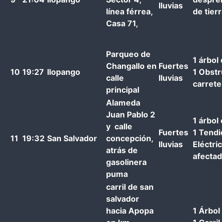
lluvias
línea férrea,
de tier
Casa 71,
Parqueo de
1 árbol
Changallo en
Fuertes
10
19:27
Ilopango
1 Obstr
calle
lluvias
carrete
principal
Alameda
Juan Pablo 2
1 árbol
y calle
Fuertes
1 Tend
11
19:32
San Salvador
concepción,
lluvias
Eléctri
atrás de
afecta
gasolinera
puma
carril de san
salvador
hacia Apopa
1 Árbol