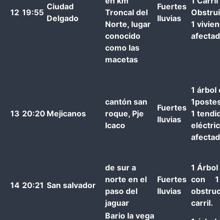
en km
1 Carril
Ciudad
Fuertes
12
19:55
Troncal del
Obstru
Delgado
lluvias
Norte, lugar
1 vivie
conocido
afecta
como las
macetas
1 árbol
cantón san
1poste
Fuertes
13
20:20
Mejicanos
roque, Pje
1 tendi
lluvias
Icaco
eléctri
afecta
de sur a
1 Árbol
norte en el
Fuertes
con 1
14
20:21
San salvador
paso del
lluvias
obstruc
jaguar
carril.
Bario la vega