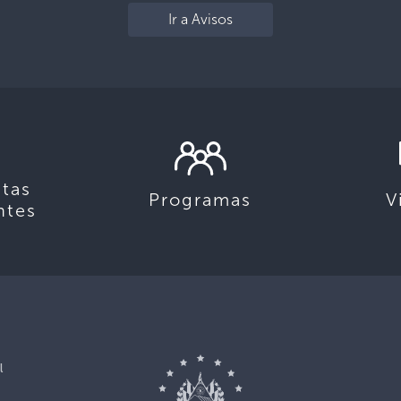
Ir a Avisos
tas
Programas
V
ntes
l