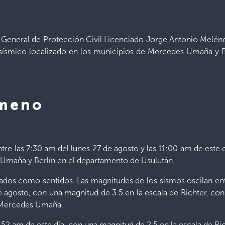
r General de Protección Civil Licenciado Jorge Antonio Melénd
ísmico localizado en los municipios de Mercedes Umaña y Ber
ómeno
tre las 7:30 am del lunes 27 de agosto y las 11:00 am de este d
 Umaña y Berlín en el departamento de Usulután.
ados como sentidos. Las magnitudes de los sismos oscilan ent
e agosto, con una magnitud de 3.5 en la escala de Richter, con
e Mercedes Umaña.
:52 am de este día, con una magnitud de 2.5 en la escala de Ric