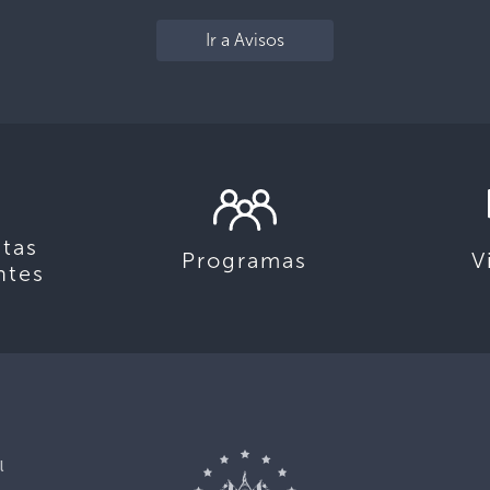
Ir a Avisos
tas
Programas
V
ntes
l