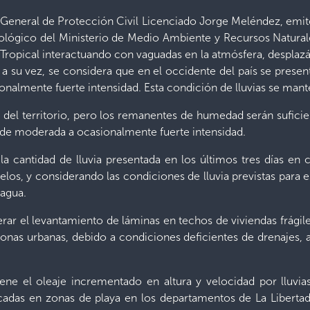
or General de Protección Civil Licenciado Jorge Meléndez, emi
ógico del Ministerio de Medio Ambiente y Recursos Naturales
Tropical interactuando con vaguadas en la atmósfera, desplazá
; a su vez, se considera que en el occidente del país se pres
onalmente fuerte intensidad. Esta condición de lluvias se man
á del territorio, pero los remanentes de humedad serán sufici
 de moderada a ocasionalmente fuerte intensidad.
 cantidad de lluvia presentada en los últimos tres días en c
os, y considerando las condiciones de lluvia previstas para e
 agua.
rar el levantamiento de láminas en techos de viviendas frágile
zonas urbanas, debido a condiciones deficientes de drenajes
ne el oleaje incrementado en altura y velocidad por lluvias
cadas en zonas de playa en los departamentos de La Libertad