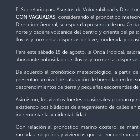
El Secretario para Asuntos de Vulnerabilidad y Direct
CON VAGUADAS,
considerando el pronóstico meteorol
Dirección General, se espera la presencia de una Onda 
norte y cadena volcánica del centro y oriente del país
lluvias y tormentas dispersas de leve, moderada y ocasi
Para este sábado 18 de agosto, la Onda Tropical, saldr
abundante nubosidad con lluvias y tormentas dispersas
De acuerdo al pronóstico meteorológico, a partir de la
presentan un nivel de saturación de humedad en los suel
desprendimientos de tierra y pequeñas escorrentías de
Asimismo, los vientos fuertes ocasionales podrían gene
existiendo posibilidades de anegamiento de calles en 
incrementar la accidentabilidad.
Con relación al pronóstico marino costero, se mantie
ramadas, negocios y viviendas que se encuentran ubi