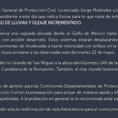
or General de Protección Civil, Licenciado Jorge Meléndez co
iente a este día que indica lluvias para lo que resta de es
D DE LLUVIAS Y OLEAJE INCREMENTADO.
serva una vaguada ubicada desde el Golfo de México hasta c
, con posible desarrollo. Estos sistemas estarán desplaza
ormentas de moderadas a fuerte intensidad con énfasis en la z
luvia similares a las observadas este día martes 22 de mayo.
el río Grande de San Miguel a la altura del kilómetro 146 de la 
Candelaria de la Rompisión. También, el mar inundó levemente
o de apresto para las Comisiones Departamentales de Protecc
 Civil en la preparación para actuar de manera rápida y efect
 quebradas. A la población en general se le recomienda estar pen
ndir esta la reafirmación de esta Advertencia para el conocim