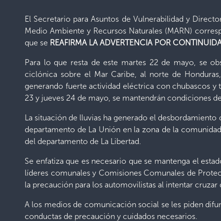
El Secretario para Asuntos de Vulnerabilidad y Direct
Medio Ambiente y Recursos Naturales (MARN) correspond
que se
REAFIRMA LA
ADVERTENCIA POR CONTINUIDA
Para lo que resta de este martes 22 de mayo, se ob
ciclónica sobre el Mar Caribe, al norte de Honduras
generando fuerte actividad eléctrica con chubascos y t
23 y jueves 24 de mayo, se mantendrán condiciones de l
La situación de lluvias ha generado el desbordamiento d
departamento de La Unión en la zona de la comunidad 
del departamento de La Libertad.
Se enfatiza que es necesario que se mantenga el estad
líderes comunales y Comisiones Comunales de Protección
la precaución para los automovilistas al intentar cruzar
A los medios de comunicación social se les piden difu
conductas de precaución y cuidados necesarios.