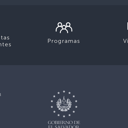
tas
Programas
V
ntes
l