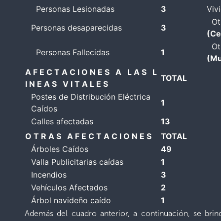
Personas Lesionadas
3
Viv
Otr
Personas desaparecidas
3
(Ce
Otr
Personas Fallecidas
1
(Mu
A F E C T A C I O N E S A L A S L
TOTAL
I N E A S V I T A L E S
Postes de Distribución Eléctrica
1
Caídos
Calles afectadas
13
O T R A S A F E C T A C I O N E S
TOTAL
Árboles Caídos
49
Valla Publicitarias caídas
1
Incendios
3
Vehículos Afectados
2
Árbol navideño caído
1
Además del cuadro anterior, a continuación, se brin