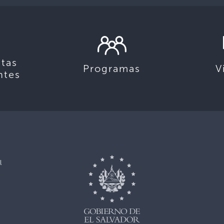
tas
Programas
V
ntes
l