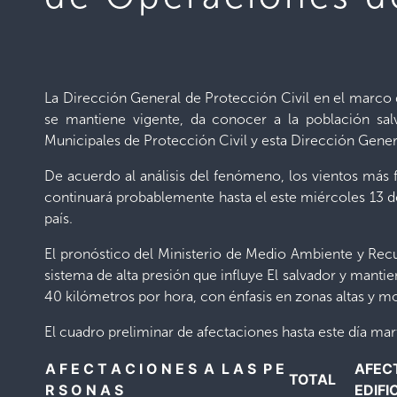
La Dirección General de Protección Civil en el marco d
se mantiene vigente, da conocer a la población salv
Municipales de Protección Civil y esta Dirección Gener
De acuerdo al análisis del fenómeno, los vientos más 
continuará probablemente hasta el este miércoles 13 de
país.
El pronóstico del Ministerio de Medio Ambiente y Recur
sistema de alta presión que influye El salvador y mant
40 kilómetros por hora, con énfasis en zonas altas y mo
El cuadro preliminar de afectaciones hasta este día mart
A F E C T A C I O N E S A L A S P E
AFECT
TOTAL
R S O N A S
EDIFI