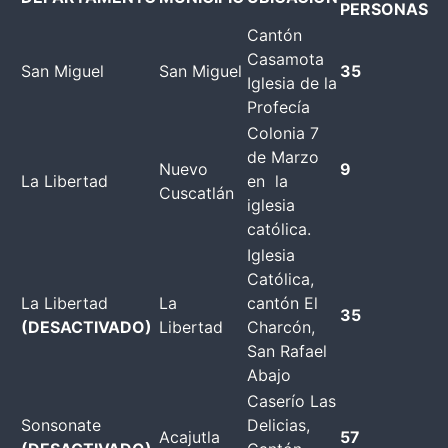
PERSONAS
Cantón
Casamota
San Miguel
San Miguel
35
Iglesia de la
Profecía
Colonia 7
de Marzo
Nuevo
9
La Libertad
en la
Cuscatlán
iglesia
católica.
Iglesia
Católica,
La Libertad
La
cantón El
35
(DESACTIVADO)
Libertad
Charcón,
San Rafael
Abajo
Caserío Las
Sonsonate
Delicias,
Acajutla
57