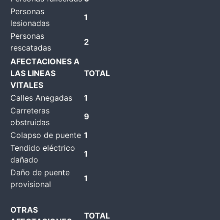
Personas
1
lesionadas
Personas
2
rescatadas
AFECTACIONES A
LAS LINEAS
TOTAL
VITALES
Calles Anegadas
1
Carreteras
9
obstruidas
Colapso de puente
1
Tendido eléctrico
1
dañado
Daño de puente
1
provisional
OTRAS
TOTAL