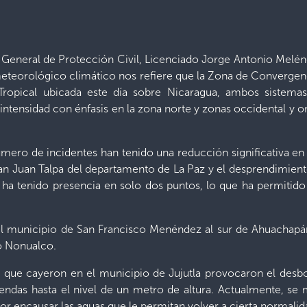
or General de Protección Civil, Licenciado Jorge Antonio Mel
eteorológico climático nos refiere que la Zona de Convergen
ropical ubicada este día sobre Nicaragua, ambos sistemas
ntensidad con énfasis en la zona norte y zonas occidental y or
número de incidentes han tenido una reducción significativa en 
an Juan Talpa del departamento de La Paz y el desprendimien
se ha tenido presencia en solo dos puntos, lo que ha permitid
 del municipio de San Francisco Menéndez al sur de Ahuachap
go Nonualco.
s que cayeron en el municipio de Jujutla provocaron el desbo
ndas hasta el nivel de un metro de altura. Actualmente, se 
r encausar las aguas que le permitan volver a cierta normalid