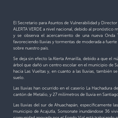
El Secretario para Asuntos de Vulnerabilidad y Direct
ALERTA VERDE a nivel nacional, debido al pronóstico m
y se observa el acercamiento de una nueva Onda T
favoreciendo lluvias y tormentas de moderada a fuerte i
sobre nuestro país.
Se deja sin efecto la Alerta Amarilla, debido a que el 
árbol que dañó un centro escolar en el municipio de S
hacia Las Vueltas y, en cuanto a las lluvias, también 
suelo.
Las lluvias han ocurrido en el caserío La Hachadura
cantón de Metalio, y 27 milímetros de lluvia en Santia
Las lluvias del sur de Ahuachapán, específicamente la
municipio de Acajutla, Sonsonate inundándose 36 vivie
comunidad apoyada por el Fondo Vial está trabajando po