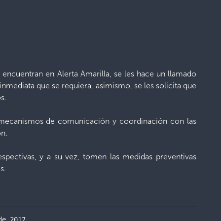
 encuentran en Alerta Amarilla, se les hace un llamado
nmediata que se requiera, asimismo, se les solicita que
s.
os mecanismos de comunicación y coordinación con las
ón.
spectivas, y a su vez, tomen las medidas preventivas
s.
de 2017.