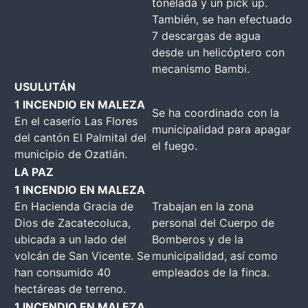
tonelada y un pick up.
También, se han efectuado
7 descargas de agua
desde un helicóptero con
mecanismo Bambi.
USULUTÁN
1 INCENDIO EN MALEZA
Se ha coordinado con la
En el caserío Las Flores
municipalidad para apagar
del cantón El Palmital del
el fuego.
municipio de Ozatlán.
LA PAZ
1 INCENDIO EN MALEZA
En Hacienda Gracia de
Trabajan en la zona
Dios de Zacatecoluca,
personal del Cuerpo de
ubicada a un lado del
Bomberos y de la
volcán de San Vicente. Se
municipalidad, así como
han consumido 40
empleados de la finca.
hectáreas de terreno.
1 INCENDIO EN MALEZA