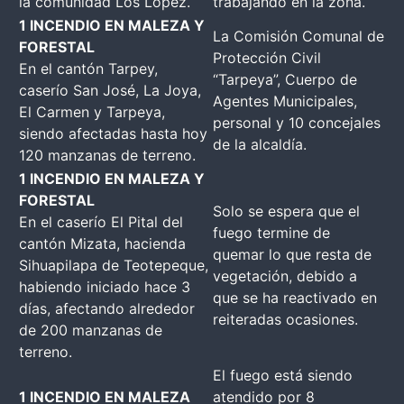
la comunidad Los López.
trabajando en la zona.
1 INCENDIO EN MALEZA Y
La Comisión Comunal de
FORESTAL
Protección Civil
En el cantón Tarpey,
“Tarpeya”, Cuerpo de
caserío San José, La Joya,
Agentes Municipales,
El Carmen y Tarpeya,
personal y 10 concejales
siendo afectadas hasta hoy
de la alcaldía.
120 manzanas de terreno.
1 INCENDIO EN MALEZA Y
FORESTAL
Solo se espera que el
En el caserío El Pital del
fuego termine de
cantón Mizata, hacienda
quemar lo que resta de
Sihuapilapa de Teotepeque,
vegetación, debido a
habiendo iniciado hace 3
que se ha reactivado en
días, afectando alrededor
reiteradas ocasiones.
de 200 manzanas de
terreno.
El fuego está siendo
1 INCENDIO EN MALEZA
atendido por 8