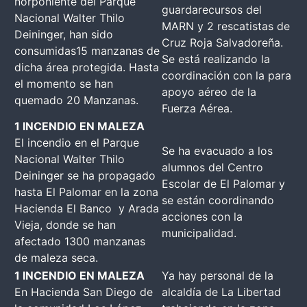
norponiente del Parque
guardarecursos del
Nacional Walter Thilo
MARN y 2 rescatistas de
Deininger, han sido
Cruz Roja Salvadoreña.
consumidas15 manzanas de
Se está realizando la
dicha área protegida. Hasta
coordinación con la para
el momento se han
apoyo aéreo de la
quemado 20 Manzanas.
Fuerza Aérea.
1 INCENDIO EN MALEZA
El incendio en el Parque
Se ha evacuado a los
Nacional Walter Thilo
alumnos del Centro
Deininger se ha propagado
Escolar de El Palomar y
hasta El Palomar en la zona
se están coordinando
Hacienda El Banco y Arada
acciones con la
Vieja, donde se han
municipalidad.
afectado 1300 manzanas
de maleza seca.
1 INCENDIO EN MALEZA
Ya hay personal de la
En Hacienda San Diego de
alcaldía de La Libertad