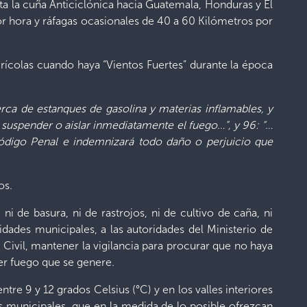
nta la cuña Anticiclónica hacia Guatemala, Honduras y El
r hora y ráfagas ocasionales de 40 a 60 Kilómetros por
grícolas cuando haya “Vientos Fuertes” durante la época
ca de estanques de gasolina y materias inflamables, y
 suspender o aislar inmediatamente el fuego…”,
y 96:
“…
 Código Penal e indemnizará todo daño o perjuicio que
os.
 de basura, ni de rastrojos, ni de cultivo de caña, ni
idades municipales, a las autoridades del Ministerio de
Civil, mantener la vigilancia para procurar que no haya
er fuego que se genere.
e 9 y 12 grados Celsius (°C) y en los valles interiores
os municipales, que en la medida de lo posible ofrezcan