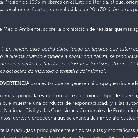
 Presión de 1033 milibares en el Este de Florida, el cual orie
asionalmente fuertes, con velocidad de 20 a 30 Kilómetros po
de Medio Ambiente, sobre la prohibición de realizar quemas a
 “…
En ningún caso podrá darse fuego en lugares que estén cer
do la quema cuando empiece a soplar con fuerza, se procurará
 anteriores serán castigados conforme a lo dispuesto en el
s del delito de incendio o tentativa del mismo”;
DVERTENCIA
para evitar que se generen ni propaguen incendi
n más apropiada es que no se realice ningún tipo de quema, ni
ón que muestre una conducta de responsabilidad; y a las autor
cía Nacional Civil y a las Comisiones Comunales de Protección 
entos fuertes y proceder a que se extinga de inmediato cualqui
 la madrugada principalmente en zonas altas y montañosas entr
e abrigar a niños y adultos mayores. Se les pide a los gobiern