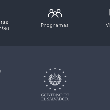
tas
Programas
V
ntes
l