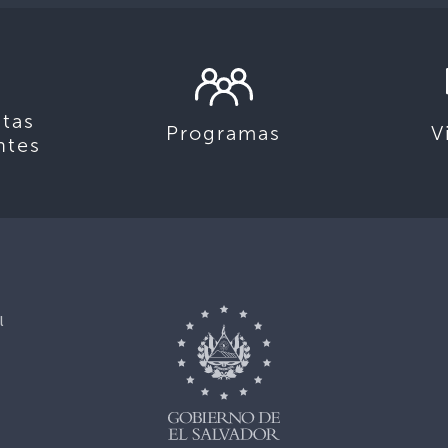
tas
Programas
V
ntes
l