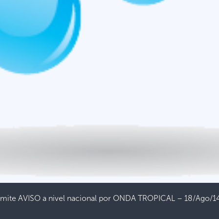
 emite AVISO a nivel nacional por ONDA TROPICAL – 18/Ago/1