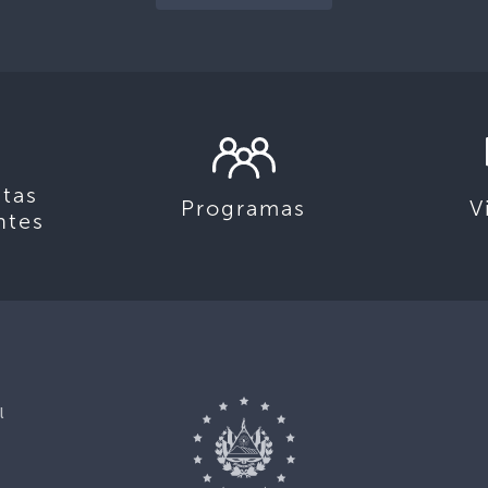
tas
Programas
V
ntes
l