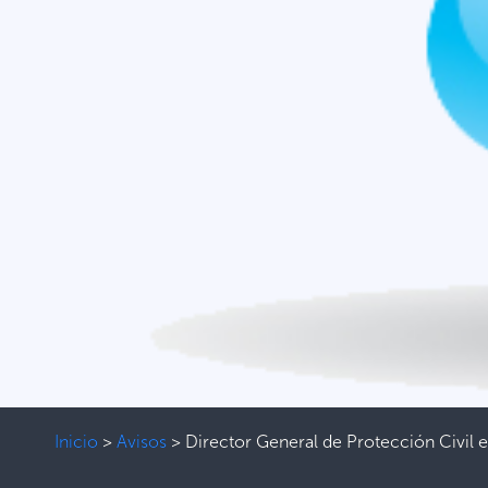
Inicio
>
Avisos
>
Director General de Protección Civil