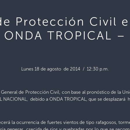
de Protección Civil 
or ONDA TROPICAL –
Lunes 18 de agosto de 2014 / 12:30 p.m.
r General de Protección Civil, con base al pronóstico de la U
L NACIONAL, debido a ONDA TROPICAL, que se desplazará haci
recerá la ocurrencia de fuertes vientos de tipo rafagosos, to
odría generar crecida de ríos y quebradas por lo que se reco