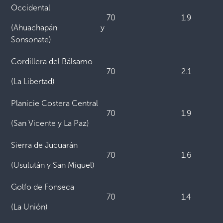
Occidental
70
1.9
(Ahuachapán y
Sonsonate)
Cordillera del Bálsamo
70
2.1
(La Libertad)
Planicie Costera Central
70
1.9
(San Vicente y La Paz)
Sierra de Jucuarán
70
1.6
(Usulután y San Miguel)
Golfo de Fonseca
70
1.4
(La Unión)