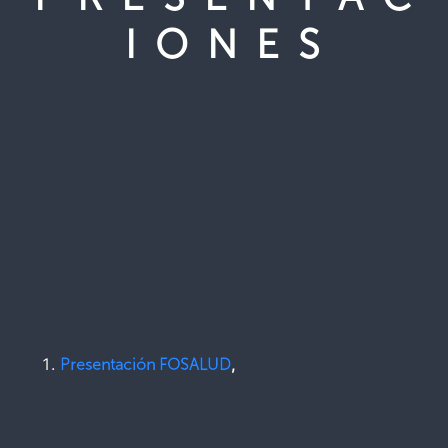
I O N E S
,
Presentación FOSALUD