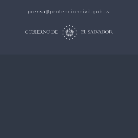
prensa@proteccioncivil.gob.sv