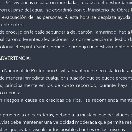
al, 91 viviendas resultaron inundadas, a causa del desbordami
eron el paso del agua; se coordinó con el Ministerio de Obras
a evacuación de las personas. A esta hora se desplaza ayuda p
 entre otros.
e produjo en la calle secundaria del cantón Tamarindo hacia l
s realizaron diferentes afectaciones a consecuencia de desbord
olonia el Espíritu Santo, dónde se produjo un deslizamiento de t
la ADVERTENCIA:
tema Nacional de Protección Civil, a mantenerse en estado de a
 de manera inmediata cualquier situación que se pueda present
 principalmente en los de corto recorrido, durante haya l
o repuntas.
en riesgos a causa de crecidas de ríos, se recomienda mante
 prudencia en carreteras, debido a la inestabilidad de talude
lluvias debe mantener una velocidad moderada que permita reali
les que evitan visualizar los posibles baches en las mismas.