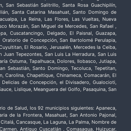
 San Sebastián Salitrillo, Santa Rosa Guachipilín,
Julián, Santa Catarina Masahuat, Santo Domingo de
ualpa, La Reina, Las Flores, Las Vueltas, Nueva
sco Morazán, San Miguel de Mercedes, San Rafael ,
opa, Cuscatancingo, Delgado, El Paisnal, Guazapa,
 Oratorio de Concepción, San Bartolomé Perulapia,
yultitan, El Rosario, Jerusalén, Mercedes la Ceiba,
 Juan Tepezontes, San Luis La Herradura, San Luis
ía Ostuma, Tapalhuaca, Dolores, Ilobasco, Jutiapa,
an Sebastián, Santo Domingo, Tecoluca, Tepetitan,
tán, Carolina, Chapeltique, Chinameca, Comacarán, El
elicias de Concepción, el Divisadero, Gualocioti,
auce, Lislique, Meanguera del Golfo, Pasaquina, San
io de Salud, los 92 municipios siguientes: Apaneca,
ia de la Frontera, Masahuat, San Antonio Pajonal,
o, Citalá, Cancasque, La Laguna, La Palma, Nombre de
l Carmen, Antiguo Cuscatlán , Comasagua, Huizucar,