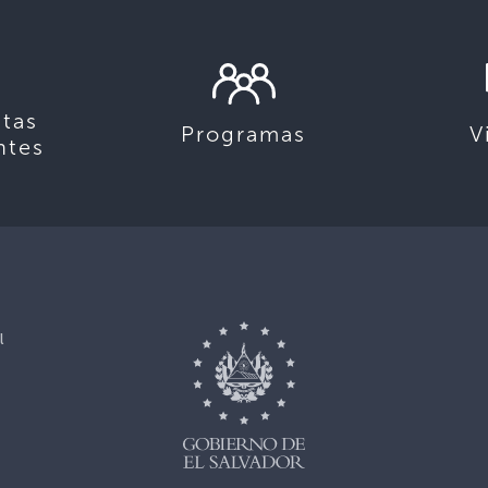
tas
Programas
V
ntes
l