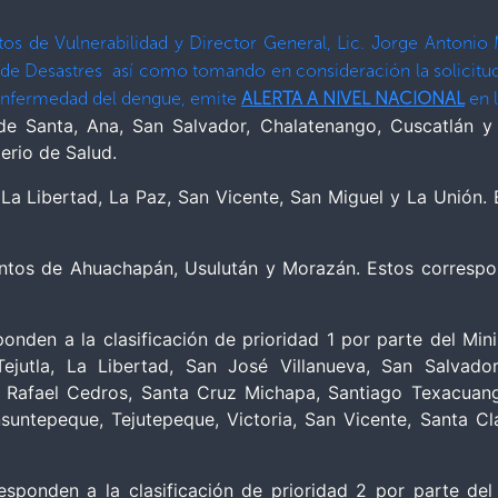
ntos de Vulnerabilidad y Director General, Lic. Jorge Antoni
de Desastres así como tomando en consideración la solicitud 
a enfermedad del dengue, emite
ALERTA A NIVEL NACIONAL
en l
 Santa, Ana, San Salvador, Chalatenango, Cuscatlán y
terio de Salud.
 Libertad, La Paz, San Vicente, San Miguel y La Unión. Es
os de Ahuachapán, Usulután y Morazán. Estos corresponde
en a la clasificación de prioridad 1 por parte del Minist
Tejutla, La Libertad, San José Villanueva, San Salvado
 Rafael Cedros, Santa Cruz Michapa, Santiago Texacuango
suntepeque, Tejutepeque, Victoria, San Vicente, Santa C
nden a la clasificación de prioridad 2 por parte del Mi