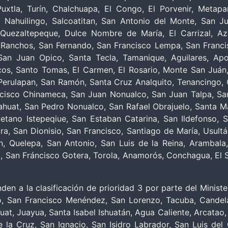
uxtla, Turín, Chalchuapa, El Congo, El Porvenir, Metapan,
o, Nahuilingo, Salcoatitan, San Antonio del Monte, San 
ezaltepeque, Dulce Nombre de María, El Carrizal, Azac
 Ranchos, San Fernando, San Francisco Lempa, San Franci
 San Juan Opico, Santa Tecla, Tamanique, Aguilares, Ap
os, Santo Tomas, El Carmen, El Rosario, Monte San Juán,
erulapan, San Ramón, Santa Cruz Analquito, Tenancingo, Cu
cisco Chinameca, San Juan Nonualco, San Juan Talpa, San
huat, San Pedro Nonualco, San Rafael Obrajuelo, Santa Mar
tano Istepeqiue, San Estaban Catarina, San Ildefonso, S
ura, San Dionisio, San Francisco, Santiago de María, Usul
Quelepa, San Antonio, San Luis de la Reina, Arambala, D
o, San Fráncisco Gotera, Torola, Anamorós, Conchagua, El S
a la clasificación de prioridad 3 por parte del Minister
 San Francisco Menéndez, San Lorenzo, Tacuba, Candelar
uat, Juayua, Santa Isabel Ishuatán, Agua Caliente, Arcata
 la Cruz, San Ignacio, San Isidro Labrador, San Luis de