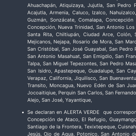
Ahuachapán, Atiquizaya, Jujutla, San Pedro P
Acajutla, Armenia, Caluco, Izalco, Nahuizalc
Guzmán, Sonzácate, Comalapa, Concepción Qu
Concepción, Nueva Trinidad, San Antonio Los
Santa Rita, Chiltiupán, Ciudad Arce, Colón,
Mejicanos, Nejapa, Rosario de Mora, San Marc
San Cristóbal, San José Guayabal, San Pedro P
San Antonio Masahuat, San Emigdio, San Fran
Talpa, San Miguel Tepezontes, San Pedro Masa
San Isidro, Apastepeque, Guadalupe, San Caye
Verapaz, California, Jiquilisco, San Buenavent
Transito, Moncagua, Nuevo Edén de San Juan, 
Jocoaitiqiue, Perquin San Carlos, San Fernand
Alejo, San José, Yayantique,
Se declaran en ALERTA VERDE que corresponden 
Concepción de Ataco, El Refugio, Guaymango,
Santiago de la Frontera, Texixtepeque, Cuisnah
Jesús, Ojo de Agua, Potonico, San Antonio de