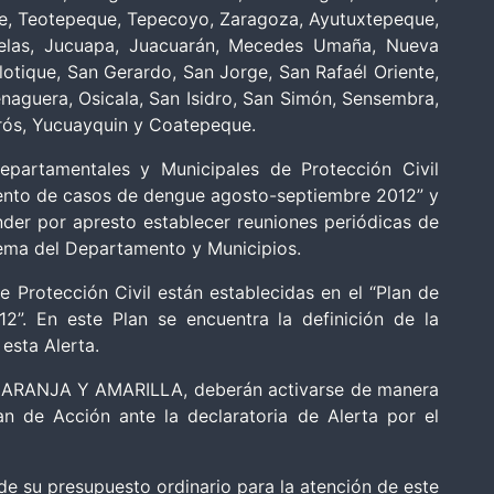
ue, Teotepeque, Tepecoyo, Zaragoza, Ayutuxtepeque,
nzuelas, Jucuapa, Juacuarán, Mecedes Umaña, Nueva
olotique, San Gerardo, San Jorge, San Rafaél Oriente,
enaguera, Osicala, San Isidro, San Simón, Sensembra,
orós, Yucuayquin y Coatepeque.
artamentales y Municipales de Protección Civil
emento de casos de dengue agosto-septiembre 2012” y
ender por apresto establecer reuniones periódicas de
tema del Departamento y Municipios.
e Protección Civil están establecidas en el “Plan de
”. En este Plan se encuentra la definición de la
 esta Alerta.
a NARANJA Y AMARILLA, deberán activarse de manera
n de Acción ante la declaratoria de Alerta por el
 su presupuesto ordinario para la atención de este