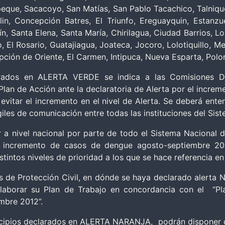
peque, Sacacoyo, San Matías, San Pablo Tacachico, Talniq
rlin, Concepción Batres, El Triunfo, Ereguayquin, Esta
ín, Santa Elena, Santa María, Chirilagua, Ciudad Barrios, L
, El Rosario, Guatajiagua, Joateca, Jocoro, Lolotiquillo, M
pción de Oriente, El Carmen, Intipuca, Nueva Esparta, Pol
rados en ALERTA VERDE se indica a las Comisiones Dep
Plan de Acción ante la declaratoria de Alerta por el incr
 evitar el incremento en el nivel de Alerta. Se deberá ent
iles de comunicación entre todas las instituciones del Sis
 a nivel nacional por parte de todo el Sistema Nacional d
l incremento de casos de dengue agosto-septiembre 2012
istintos niveles de prioridad a los que se hace referencia en
s de Protección Civil, en dónde se haya declarado alert
elaborar su Plan de Trabajo en concordancia con el “Pla
mbre 2012”.
icipios declarados en ALERTA NARANJA, podrán disponer de