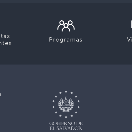
tas
Programas
V
ntes
l