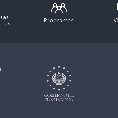
tas
Programas
V
ntes
l