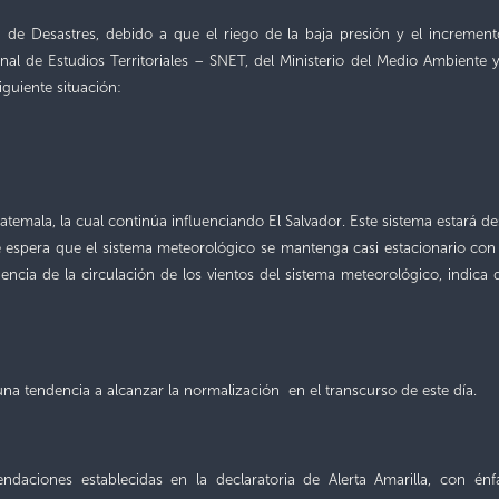
n de Desastres, debido a que el riego de la baja presión y el increment
nal de Estudios Territoriales – SNET, del Ministerio del Medio Ambiente
iguiente situación:
uatemala, la cual continúa influenciando El Salvador. Este sistema estar
e espera que el sistema meteorológico se mantenga casi estacionario con d
ncia de la circulación de los vientos del sistema meteorológico, indica q
 una tendencia a alcanzar la normalización en el transcurso de este día.
ndaciones establecidas en la declaratoria de Alerta Amarilla, con én